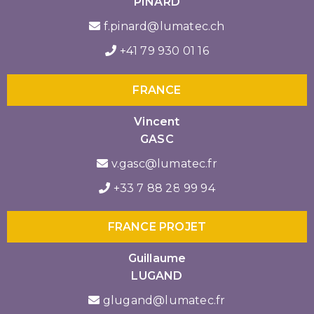
PINARD
f.pinard@lumatec.ch
+41 79 930 01 16
FRANCE
Vincent
GASC
v.gasc@lumatec.fr
+33 7 88 28 99 94
FRANCE PROJET
Guillaume
LUGAND
glugand@lumatec.fr