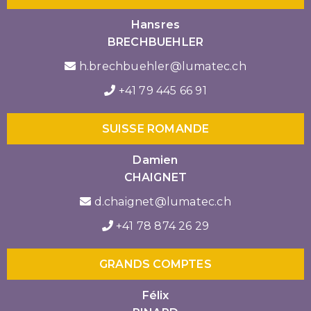
Hansres
BRECHBUEHLER
h.brechbuehler@lumatec.ch
+41 79 445 66 91
SUISSE ROMANDE
Damien
CHAIGNET
d.chaignet@lumatec.ch
+41 78 874 26 29
GRANDS COMPTES
Félix